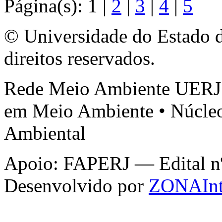
Página(s): 1 |
2
|
3
|
4
|
5
© Universidade do Estado d
direitos reservados.
Rede Meio Ambiente UERJ 
em Meio Ambiente • Núcleo
Ambiental
Apoio: FAPERJ — Edital nº 
Desenvolvido por
ZONAInt