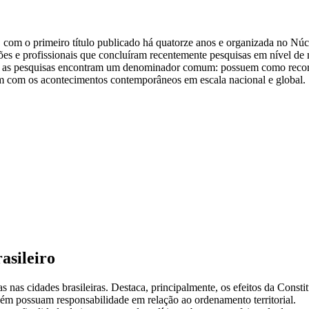
, com o primeiro título publicado há quatorze anos e organizada no N
es e profissionais que concluíram recentemente pesquisas em nível de m
todas as pesquisas encontram um denominador comum: possuem como recort
am com os acontecimentos contemporâneos em escala nacional e global. Sã
asileiro
s nas cidades brasileiras. Destaca, principalmente, os efeitos da Consti
mbém possuam responsabilidade em relação ao ordenamento territorial.