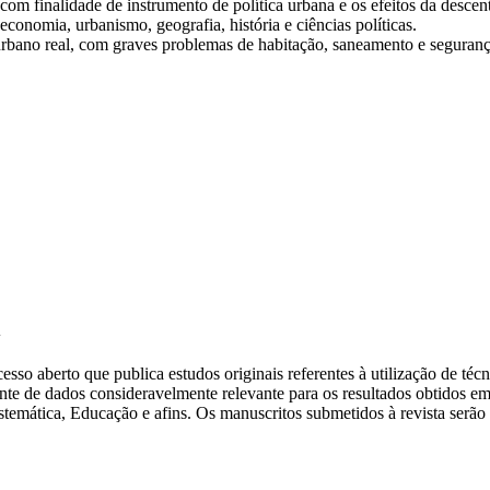
om finalidade de instrumento de política urbana e os efeitos da descent
economia, urbanismo, geografia, história e ciências políticas.
 urbano real, com graves problemas de habitação, saneamento e seguranç
l
sso aberto que publica estudos originais referentes à utilização de téc
nte de dados consideravelmente relevante para os resultados obtidos em
emática, Educação e afins. Os manuscritos submetidos à revista serão 