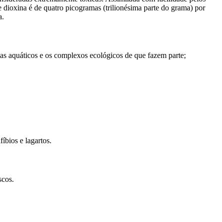
 dioxina é de quatro picogramas (trilionésima parte do grama) por
a.
mas aquáticos e os complexos ecológicos de que fazem parte;
íbios e lagartos.
scos.