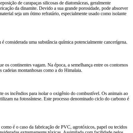
eposição de carapaças silicosas de diatomáceas, geralmente
bricação da dinamite. Devido a sua grande porosidade, pode absorver
 material seja um ótimo refratário, especialmente usado como isolante
m é considerada uma substância química potencialmente cancerígena.
que os continentes vagam. Na época, a semelhança entre os contornos
ndes cadeias montanhosas como a do Himalaia.
e os incêndios para isolar o oxigênio do combustível. Os animais ao
utilizam na fotossíntese. Este processo denominado ciclo do carbono é
 como é o caso da fabricação de PVC, agrotóxicos, papel ou tecidos
nsideradas extremamente tóxicas. Assimilada com facilidade pelos