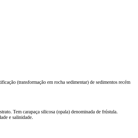
litificação (transformação em rocha sedimentar) de sedimentos recém
trato. Tem carapaça silicosa (opala) denominada de frústula.
ade e salinidade.