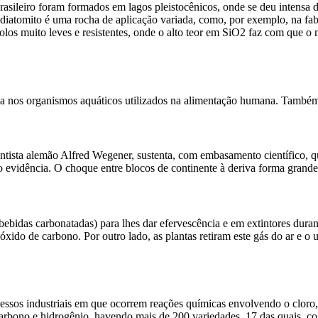
sileiro foram formados em lagos pleistocênicos, onde se deu intensa d
 diatomito é uma rocha de aplicação variada, como, por exemplo, na fa
jolos muito leves e resistentes, onde o alto teor em SiO2 faz com que o
mula nos organismos aquáticos utilizados na alimentação humana. També
ientista alemão Alfred Wegener, sustenta, com embasamento científico, 
omo evidência. O choque entre blocos de continente à deriva forma gra
bidas carbonatadas) para lhes dar efervescência e em extintores durant
ido de carbono. Por outro lado, as plantas retiram este gás do ar e o 
ssos industriais em que ocorrem reações químicas envolvendo o cloro,
rbono e hidrogênio, havendo mais de 200 variedades, 17 das quais, co