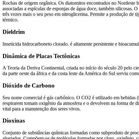
Rochas de origem orgânica. Os diatomitos encontrados no Nordeste bra
associadas a espículas de esponjas de água doce, também silicosas. O
três vezes mais o seu peso em nitroglicerina. Permite a produção de ti
térmico.
Dieldrim
Inseticida hidrocarboneto clorado. é altamente persistente e bioacu
Dinâmica de Placas Tectônicas
A Teoria da Deriva Continental, criada no início do século 20 pelo c
da parte oeste da áfrica e da costa leste da América do Sul serviu c
Dióxido de Carbono
Seu nome comercial é gás carbônico. O CO2 é utilizado em bebidas (be
respirarem tomam oxigênio da atmosfera e o devolvem na forma de dióx
vital para a manutenção dos seres vivos.
Dioxinas
Conjunto de substâncias químicas formadas como subproduto de proce
alvejados. Compõem-se de moléculas formadas por cloro, oxigênio, ca