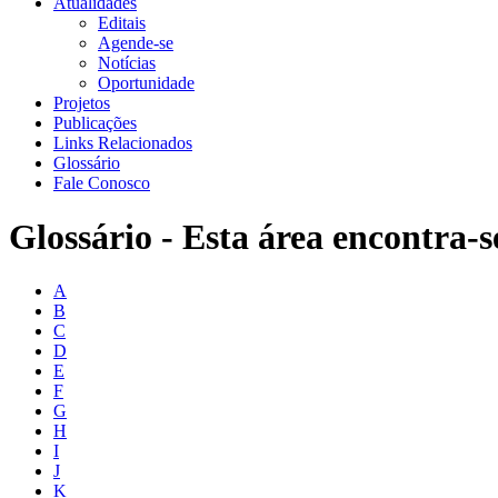
Atualidades
Editais
Agende-se
Notícias
Oportunidade
Projetos
Publicações
Links Relacionados
Glossário
Fale Conosco
Glossário - Esta área encontra-s
A
B
C
D
E
F
G
H
I
J
K