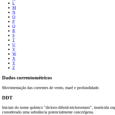
L
M
N
O
P
Q
R
S
T
U
V
W
X
Y
Z
Dados correntométricos
Movimentação das correntes de vento, maré e profundidade.
DDT
Iniciais do nome químico "dicloro-difenil-tricloroetano", inseticida
considerado uma substância potencialmente cancerígena.