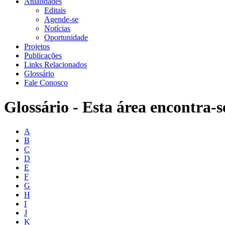
Atualidades
Editais
Agende-se
Notícias
Oportunidade
Projetos
Publicações
Links Relacionados
Glossário
Fale Conosco
Glossário - Esta área encontra-s
A
B
C
D
E
F
G
H
I
J
K