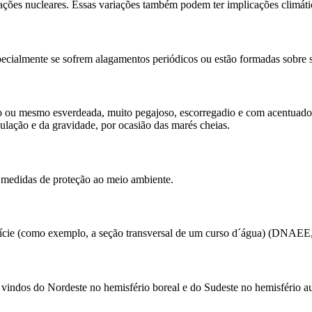
eações nucleares. Essas variações também podem ter implicações climáti
especialmente se sofrem alagamentos periódicos ou estão formadas sobre
uro ou mesmo esverdeada, muito pegajoso, escorregadio e com acentuado
oculação e da gravidade, por ocasião das marés cheias.
m medidas de proteção ao meio ambiente.
fície (como exemplo, a seção transversal de um curso d´água) (DNAEE
 vindos do Nordeste no hemisfério boreal e do Sudeste no hemisfério au