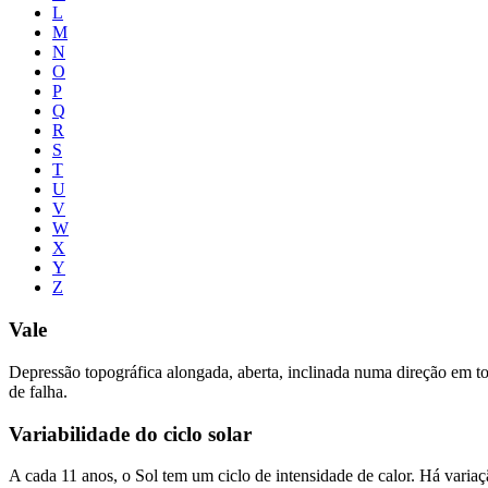
L
M
N
O
P
Q
R
S
T
U
V
W
X
Y
Z
Vale
Depressão topográfica alongada, aberta, inclinada numa direção em toda
de falha.
Variabilidade do ciclo solar
A cada 11 anos, o Sol tem um ciclo de intensidade de calor. Há variação